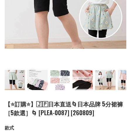
【⭐訂購⭐】🇯🇵日本直送🌀日本品牌 5分裙褲
［5款選］🌀 [PLEA-0087] [260809]
款式