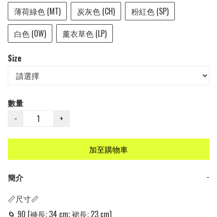
薄荷綠色 (MT)
炭灰色 (CH)
粉紅色 (SP)
白色 (OW)
薰衣草色 (LP)
Size
數量
−
+
加至購物車
簡介
−
📏尺寸📏

🌀 90 [褲長: 34 cm; 裙長: 23 cm]
