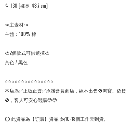
🌀 130 [褲長: 43.7 cm]

👀主素材👀

主體：100% 棉

🎨2個款式可供選擇🎨

黃色 / 黑色

⭐⭐⭐⭐⭐⭐⭐⭐⭐⭐⭐⭐⭐⭐⭐

本店為✅正版正貨✅承諾會員商店，絕不出售🚫淘寶、偽貨
🚫，客人可安心選購😊😊

⭕ 此貨品為【訂購】貨品, 約10-18個工作天到貨。
