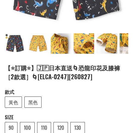
【⭐訂購⭐】🇯🇵日本直送🌀恐龍印花及膝褲
［2款選］🌀[ELCA-0247][260827]
款式
黃色
黑色
SIZE
90
100
110
120
130