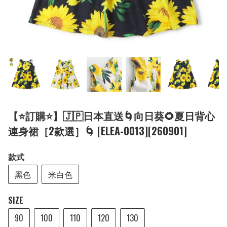
【⭐訂購⭐】🇯🇵日本直送🌀向日葵🌻夏日背心
連身裙［2款選］🌀 [ELEA-0013][260901]
款式
黑色
米白色
SIZE
90
100
110
120
130