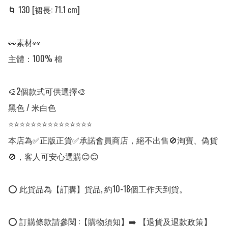
🌀 130 [裙長: 71.1 cm]

👀素材👀

主體：100% 棉

🎨2個款式可供選擇🎨

黑色 / 米白色

⭐⭐⭐⭐⭐⭐⭐⭐⭐⭐⭐⭐⭐⭐⭐

本店為✅正版正貨✅承諾會員商店，絕不出售🚫淘寶、偽貨
🚫，客人可安心選購😊😊

⭕ 此貨品為【訂購】貨品, 約10-18個工作天到貨。

⭕ 訂購條款請參閱 :【購物須知】➡️ 【退貨及退款政策】
