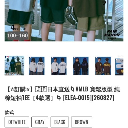
【⭐訂購⭐】🇯🇵日本直送🌀#MLB 寬鬆版型 純
棉短袖TEE［4款選］🌀 [ELEA-0015][260827]
款式
OFFWHITE
GRAY
BLACK
BROWN