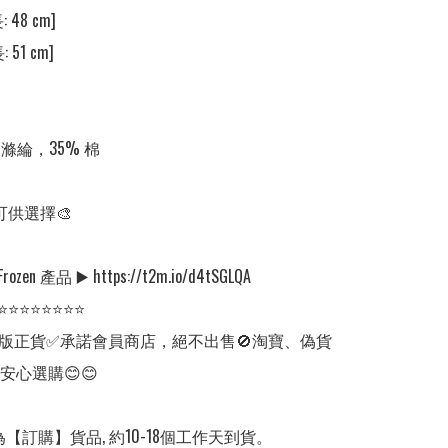
 48 cm] 

 51 cm] 

 滌綸，35% 棉

可供選擇🎨

en 產品 ▶️ https://t2m.io/d4tSGLQA

⭐⭐⭐⭐⭐⭐⭐⭐

版正貨✅承諾會員商店，絕不出售🚫淘寶、偽貨
安心選購😊😊

【訂購】貨品, 約10-18個工作天到貨。
