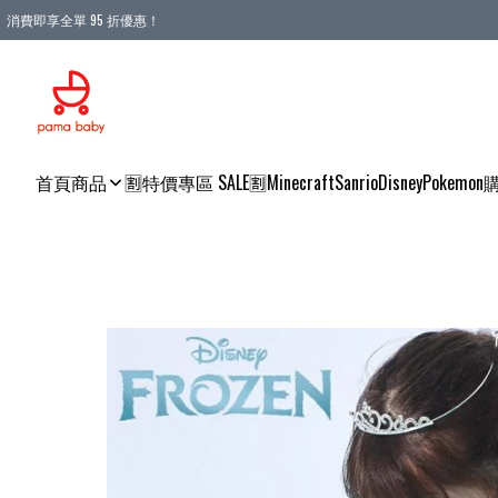
消費即享全單 95 折優惠！
購物滿 HKD 900.00即享免運費優惠！（適用於 本地送貨、本地取貨 )
首頁
商品
🈹特價專區 SALE🈹
Minecraft
Sanrio
Disney
Pokemon