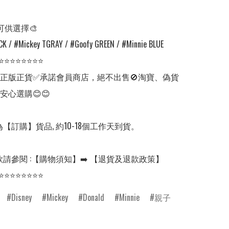
可供選擇🎨

K / #Mickey TGRAY / #Goofy GREEN / #Minnie BLUE

⭐⭐⭐⭐⭐⭐⭐⭐

✅正版正貨✅承諾會員商店，絕不出售🚫淘寶、偽貨
安心選購😊😊

【訂購】貨品, 約10-18個工作天到貨。

請參閱 :【購物須知】➡️ 【退貨及退款政策】

⭐⭐⭐⭐⭐⭐⭐⭐
Disney
Mickey
Donald
Minnie
親子