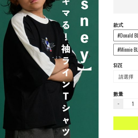
款式
#Donald B
#Minnie B
SIZE
數量
−