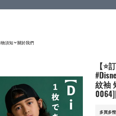
購物須知
關於我們
【⭐訂
#Di
紋袖 短
0064]
多買多慳