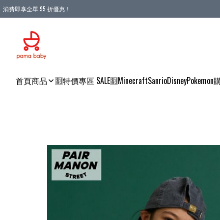
消費即享全單 95 折優惠！
購物滿 HKD 900.00即享免運費優惠！（適用於 本地送貨、本地取貨 )
首頁
商品
🈹特價專區 SALE🈹
Minecraft
Sanrio
Disney
Pokemon