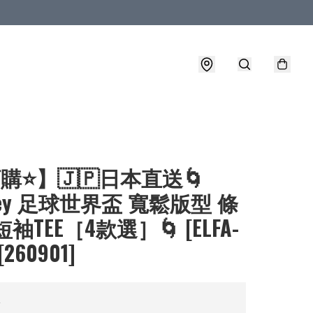
購⭐】🇯🇵日本直送🌀
sney 足球世界盃 寬鬆版型 條
袖TEE［4款選］🌀 [ELFA-
[260901]