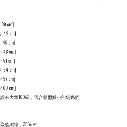
−
39 cm]

 42 cm]

 45 cm]

 48 cm]

 51 cm]

 54 cm]

 57 cm]

 60 cm]

裝❣️設有大童160碼，適合體型嬌小的媽媽們

% 聚酯纖維，35% 棉
