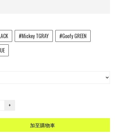
LACK
#Mickey TGRAY
#Goofy GREEN
LUE
+
加至購物車