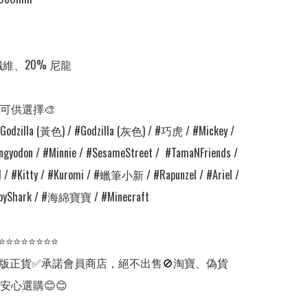
纖維、20% 尼龍

可供選擇🎨

dzilla (黃色) / #Godzilla (灰色) / #巧虎 / #Mickey / 
gyodon / #Minnie / #SesameStreet /  #TamaNFriends / 
l / #Kitty / #Kuromi / #蠟筆小新 / #Rapunzel / #Ariel / 
abyShark / #海綿寶寶 / #Minecraft

⭐⭐⭐⭐⭐⭐⭐⭐

版正貨✅承諾會員商店，絕不出售🚫淘寶、偽貨
安心選購😊😊
