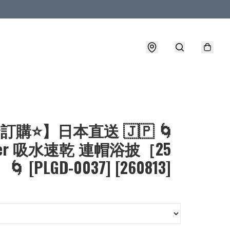
⭐訂購⭐】日本直送 🇯🇵 🌀
ater 吸水速乾 連帽浴披［25
 [PLGD-0037] [260813]