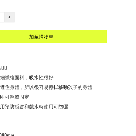
+
加至購物車
−
🏻

超細纖維面料，吸水性很好

帽遮住身體，所以很容易擦拭移動孩子的身體

鈕即可輕鬆固定

使用預防感冒和戲水時使用可防曬

080mm
