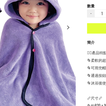
數量
−
簡介
👍🏻產品特點👍
🌀柔軟的
🌀可用兜
🌀通過按
🌀沐浴後
📏尺寸📏

🌀約920 x 1