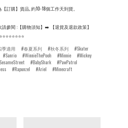
【訂購】貨品, 約10-18個工作天到貨。

請參閱 :【購物須知】➡️ 【退貨及退款政策】

⭐⭐⭐⭐⭐⭐⭐⭐
四季適用
春夏系列
秋冬系列
Skater
Sanrio
WinnieThePooh
Minnie
Mickey
SesameStreet
BabyShark
PawPatrol
cess
Rapunzel
Ariel
Minecraft