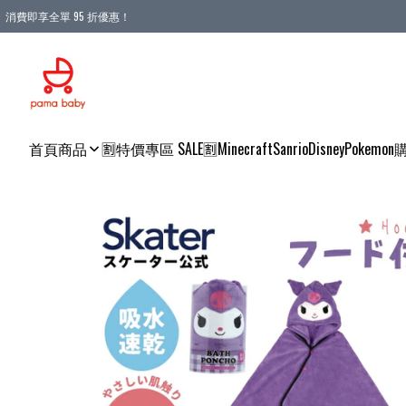
消費即享全單 95 折優惠！
購物滿 HKD 900.00即享免運費優惠！（適用於 本地送貨、本地取貨 )
首頁
商品
🈹特價專區 SALE🈹
Minecraft
Sanrio
Disney
Pokemon