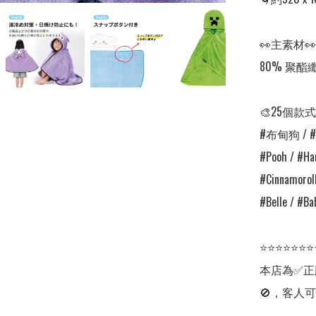
👀主素材👀

80% 聚酯
🎨25個款式
#布甸狗 / #Go
#Pooh / #Han
#Cinnamorol
#Belle / #B
⭐⭐⭐⭐⭐⭐⭐
本店為✅正
🚫，客人可