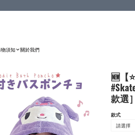
購物須知
關於我們
🆕【
#Sk
款選］ 
款式