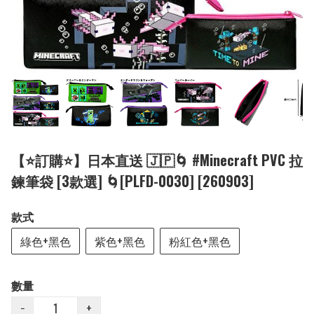
【⭐訂購⭐】日本直送 🇯🇵🌀 #Minecraft PVC 拉
鍊筆袋 [3款選] 🌀[PLFD-0030] [260903]
款式
綠色+黑色
紫色+黑色
粉紅色+黑色
數量
−
+