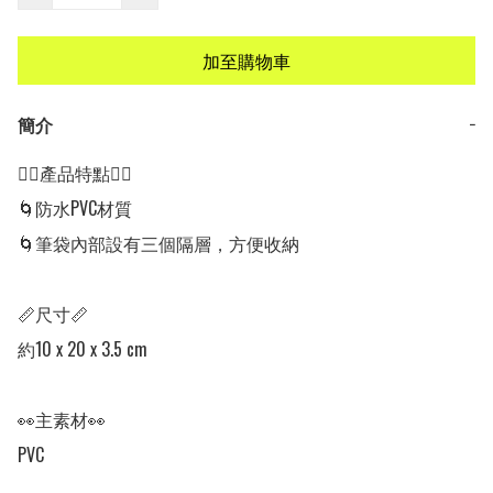
加至購物車
簡介
−
👍🏻產品特點👍🏻

🌀防水PVC材質

🌀筆袋內部設有三個隔層，方便收納

📏尺寸📏

約10 x 20 x 3.5 cm

👀主素材👀

PVC
