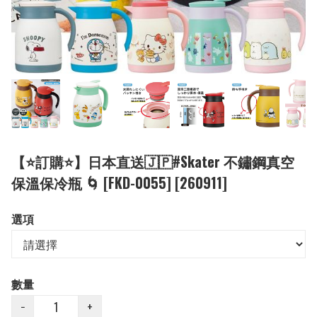
【⭐訂購⭐】日本直送🇯🇵#Skater 不鏽鋼真空
保溫保冷瓶 🌀 [FKD-0055] [260911]
選項
數量
−
+