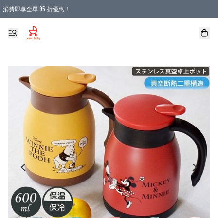
消費即享全單 95 折優惠！
購物滿 HKD 900.00即享免運費優惠！（適用於 本地送貨、本地取貨 )