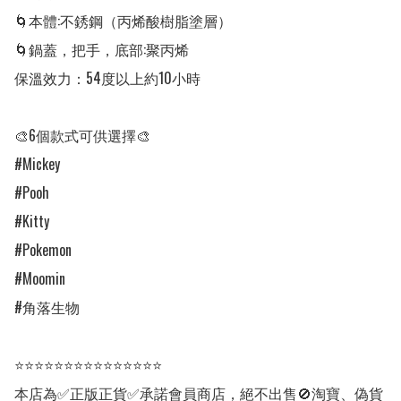
🌀本體:不銹鋼（丙烯酸樹脂塗層）

🌀鍋蓋，把手，底部:聚丙烯

保溫效力：54度以上約10小時

🎨6個款式可供選擇🎨

#Mickey

#Pooh

#Kitty

#Pokemon

#Moomin

#角落生物

⭐⭐⭐⭐⭐⭐⭐⭐⭐⭐⭐⭐⭐⭐⭐

本店為✅正版正貨✅承諾會員商店，絕不出售🚫淘寶、偽貨