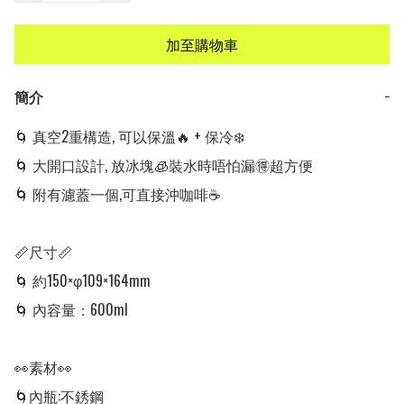
加至購物車
簡介
−
🌀 真空2重構造, 可以保溫🔥 + 保冷❄️

🌀 大開口設計, 放冰塊🧊裝水時唔怕漏🉐超方便

🌀 附有濾蓋一個,可直接沖咖啡☕

📏尺寸📏

🌀 約150×φ109×164mm

🌀 內容量：600ml

👀素材👀

🌀內瓶:不銹鋼
