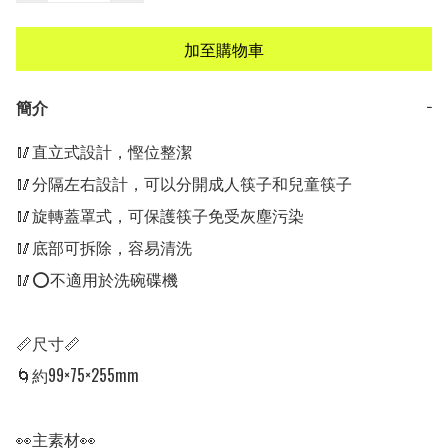
加至購物車
簡介
−
🥢直立式設計，慳位整潔

🥢分隔左右設計，可以分開成人筷子和兒童筷子

🥢旋轉蓋罩式，可保護筷子免受灰塵污染

🥢底部可拆除，容易清洗

🥢⭕️不適用於洗碗碟機

📏尺寸📏

🌀約99×75×255mm

👀主素材👀
