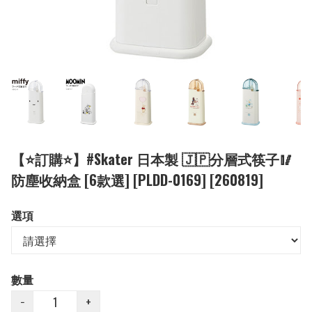
【⭐訂購⭐】#Skater 日本製 🇯🇵分層式筷子🥢
防塵收納盒 [6款選] [PLDD-0169] [260819]
選項
數量
−
+