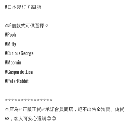
#日本製 🇯🇵樹脂

🎨6個款式可供選擇🎨

#Pooh

#Miffy

#CuriousGeorge

#Moomin 

#GaspardetLisa

#PeterRabbit

⭐⭐⭐⭐⭐⭐⭐⭐⭐⭐⭐⭐⭐⭐⭐

本店為✅正版正貨✅承諾會員商店，絕不出售🚫淘寶、偽貨
🚫，客人可安心選購😊😊
