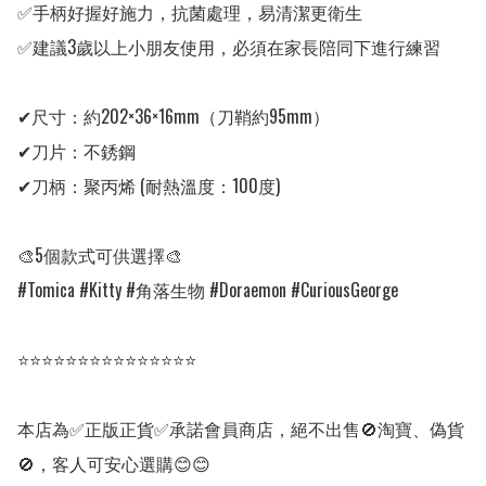
✅手柄好握好施力，抗菌處理，易清潔更衛生

✅建議3歲以上小朋友使用，必須在家長陪同下進行練習 

✔尺寸：約202×36×16mm（刀鞘約95mm）

✔刀片：不銹鋼

✔刀柄：聚丙烯 (耐熱溫度：100度)

🎨5個款式可供選擇🎨

#Tomica #Kitty #角落生物 #Doraemon #CuriousGeorge

⭐⭐⭐⭐⭐⭐⭐⭐⭐⭐⭐⭐⭐⭐⭐

本店為✅正版正貨✅承諾會員商店，絕不出售🚫淘寶、偽貨
🚫，客人可安心選購😊😊
