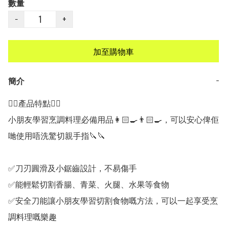
數量
−
+
加至購物車
簡介
−
👍🏻產品特點👍🏻

小朋友學習烹調料理必備用品👩🏻‍🍳👨🏻‍🍳，可以安心俾佢
哋使用唔洗驚切親手指🔪🔪

✅刀刃圓滑及小鋸齒設計，不易傷手

✅能輕鬆切割香腸、青菜、火腿、水果等食物

✅安全刀能讓小朋友學習切割食物嘅方法，可以一起享受烹
調料理嘅樂趣
