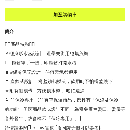
加至購物車
簡介
−
👍🏻產品特點👍🏻

🪶輕身形水壺設計，返學去街用絕無負擔

🖐🏻 輕鬆單手一按，即輕鬆打開水樽

🔥❄️保冷保暖設計，任何天氣都適用

🥤 直飲式設計，樽蓋鎖扣模式，飲用時不怕樽蓋跌下

🪢附有側孭帶，方便孭水樽， 唔怕遺漏

🌀 ** 保冷專用 【** 真空保溫商品，都具有「保溫及保冷」
的功能，但因商品款式設計不同，為避免產生燙口、燙傷等
意外發生，故會標示「保冷專用」。】

詳情請參閱Thermos 官網 (唔同牌子但可以參考): 