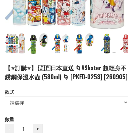
【⭐訂購⭐】 🇯🇵日本直送 🌀#Skater 超輕身不
銹鋼保溫水壺 (580ml) 🌀 [PKFD-0253] [260905]
款式
數量
−
+