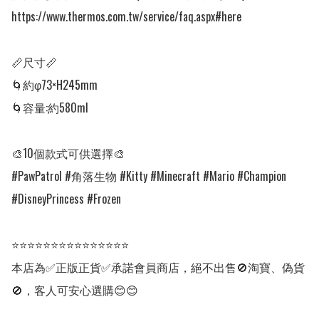
https://www.thermos.com.tw/service/faq.aspx#here

📏尺寸📏

🌀約φ73×H245mm

🌀容量:約580ml

🎨10個款式可供選擇🎨

#PawPatrol #角落生物 #Kitty #Minecraft #Mario #Champion 
#DisneyPrincess #Frozen

⭐⭐⭐⭐⭐⭐⭐⭐⭐⭐⭐⭐⭐⭐⭐

本店為✅正版正貨✅承諾會員商店，絕不出售🚫淘寶、偽貨
🚫，客人可安心選購😊😊
