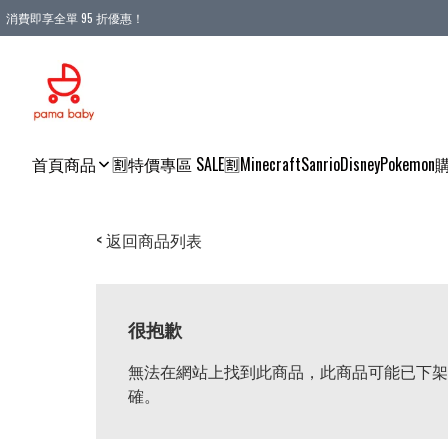
消費即享全單 95 折優惠！
購物滿 HKD 900.00即享免運費優惠！（適用於 本地送貨、本地取貨 )
首頁
商品
🈹特價專區 SALE🈹
Minecraft
Sanrio
Disney
Pokemon
< 返回商品列表
很抱歉
無法在網站上找到此商品，此商品可能已下架
確。