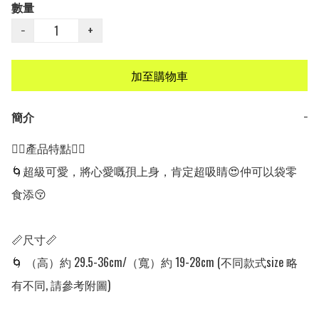
數量
−
+
加至購物車
簡介
−
👍🏻產品特點👍🏻

🌀超級可愛，將心愛嘅孭上身，肯定超吸睛😍仲可以袋零
食添😚

📏尺寸📏

🌀 （高）約 29.5-36cm/（寬）約 19-28cm (不同款式size 略
有不同, 請參考附圖)
