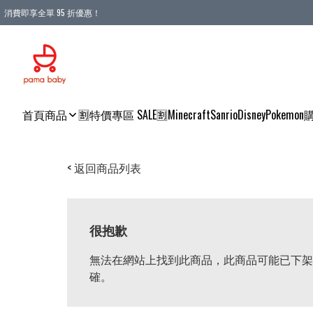
消費即享全單 95 折優惠！
購物滿 HKD 900.00即享免運費優惠！（適用於 本地送貨、本地取貨 )
首頁
商品
🈹特價專區 SALE🈹
Minecraft
Sanrio
Disney
Pokemon
< 返回商品列表
很抱歉
無法在網站上找到此商品，此商品可能已下架
確。