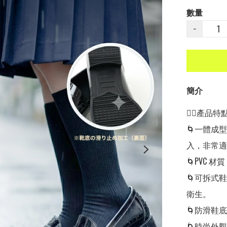
數量
−
簡介
👍🏻產品特點👍
🌀一體成
入，非常適
🌀PVC 
🌀可拆式
衛生。

🌀防滑鞋
🌀時尚外