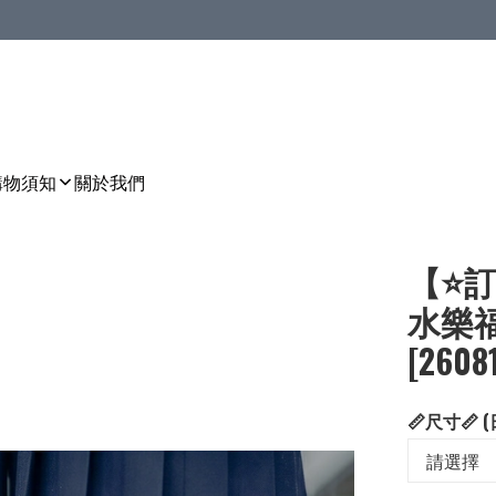
購物須知
關於我們
【⭐訂
水樂福鞋(
[26081
📏尺寸📏 