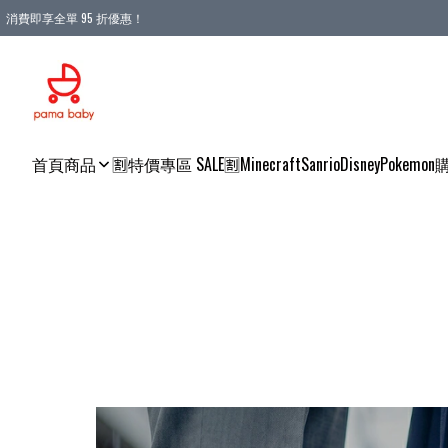
消費即享全單 95 折優惠！
購物滿 HKD 900.00即享免運費優惠！（適用於 本地送貨、本地取貨 )
首頁
商品
🈹特價專區 SALE🈹
Minecraft
Sanrio
Disney
Pokemon