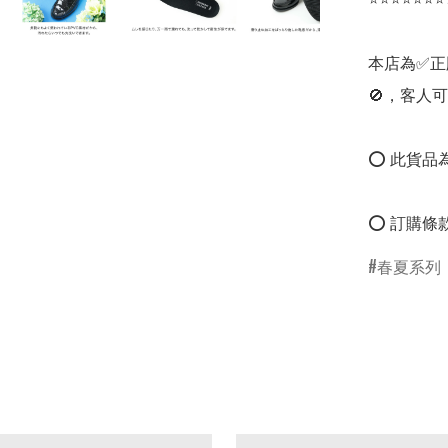
本店為✅正
🚫，客人可
⭕ 此貨品為
⭕ 訂購條
春夏系列