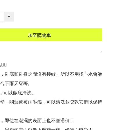
+
加至購物車
−
🏻

型，鞋底和鞋身之間沒有接縫，所以不用擔心水會滲
合下雨天穿著。

材質，可以徹底清洗。

鞋墊，悶熱或被雨淋濕，可以清洗並晾乾它們以保持
底，即使在潮濕的表面上也不會滑倒！

觀，光滑的表面就像正裝鞋一樣，優雅而時尚！　
