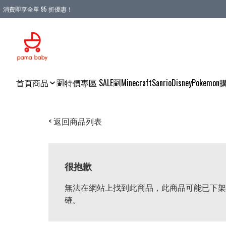
消費即享全單 95 折優惠！
購物滿 HKD 900.00即享免運費優惠！（適用於 本地送貨、本地取貨 )
首頁
商品
🈹特價專區 SALE🈹
Minecraft
Sanrio
Disney
Pokemon
< 返回商品列表
很抱歉
無法在網站上找到此商品，此商品可能已下架
確。