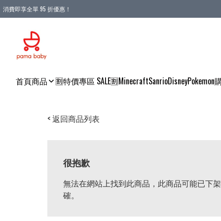
消費即享全單 95 折優惠！
購物滿 HKD 900.00即享免運費優惠！（適用於 本地送貨、本地取貨 )
首頁
商品
🈹特價專區 SALE🈹
Minecraft
Sanrio
Disney
Pokemon
< 返回商品列表
很抱歉
無法在網站上找到此商品，此商品可能已下架
確。