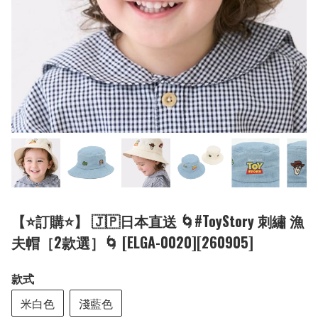
【⭐訂購⭐】 🇯🇵日本直送 🌀#ToyStory 刺繡 漁
夫帽［2款選］🌀 [ELGA-0020][260905]
款式
米白色
淺藍色