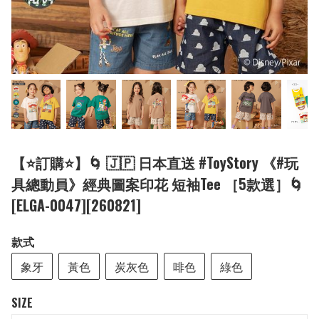
【⭐訂購⭐】🌀 🇯🇵 日本直送 #ToyStory 《#玩
具總動員》經典圖案印花 短袖Tee ［5款選］🌀
[ELGA-0047][260821]
款式
象牙
黃色
炭灰色
啡色
綠色
SIZE