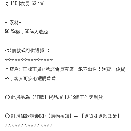
🌀 140 [衣長: 53 cm]

👀素材👀

50 %棉，50%人造絲

🎨5個款式可供選擇🎨

⭐⭐⭐⭐⭐⭐⭐⭐⭐⭐⭐⭐⭐⭐⭐

本店為✅正版正貨✅承諾會員商店，絕不出售🚫淘寶、偽貨
🚫，客人可安心選購😊😊

⭕ 此貨品為【訂購】貨品, 約10-18個工作天到貨。

⭕ 訂購條款請參閱 :【購物須知】➡️ 【退貨及退款政策】

⭐⭐⭐⭐⭐⭐⭐⭐⭐⭐⭐⭐⭐⭐⭐