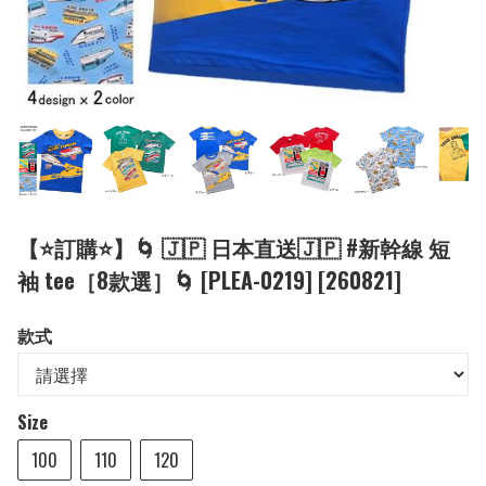
【⭐訂購⭐】🌀 🇯🇵 日本直送🇯🇵 #新幹線 短
袖 tee［8款選］🌀 [PLEA-0219] [260821]
款式
Size
100
110
120