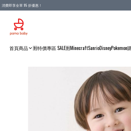
消費即享全單 95 折優惠！
購物滿 HKD 900.00即享免運費優惠！（適用於 本地送貨、本地取貨 )
首頁
商品
🈹特價專區 SALE🈹
Minecraft
Sanrio
Disney
Pokemon