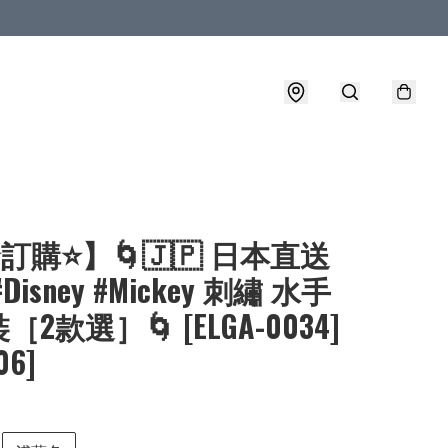
⭐訂購⭐】🌀🇯🇵 日本直送
#Disney #Mickey 刺繡 水手
2款選］🌀 [ELGA-0034]
06]