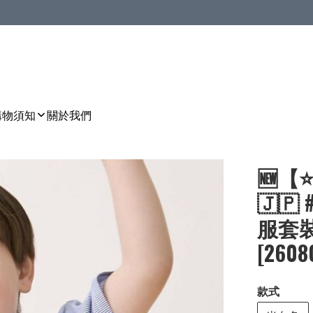
購物須知
關於我們
🆕【
🇯🇵 
服套裝［
[2608
款式