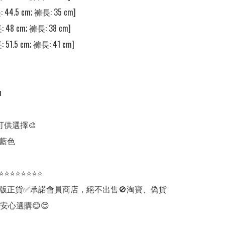
 44.5 cm; 褲長: 35 cm]

: 48 cm; 褲長: 38 cm]

 51.5 cm; 褲長: 41 cm]



可供選擇🎨

藍色

⭐⭐⭐⭐⭐⭐⭐⭐

版正貨✅承諾會員商店，絕不出售🚫淘寶、偽貨
安心選購😊😊
