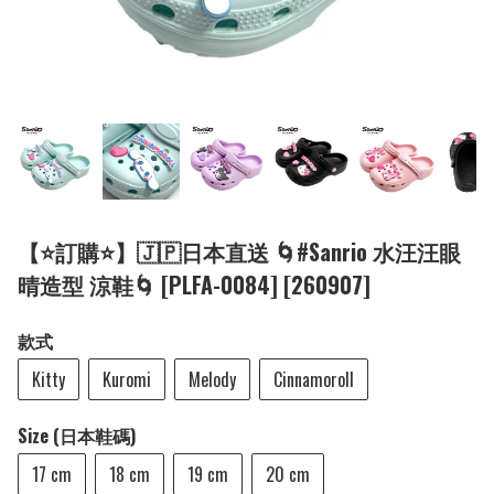
【⭐訂購⭐】🇯🇵日本直送 🌀#Sanrio 水汪汪眼
晴造型 涼鞋🌀 [PLFA-0084] [260907]
款式
Kitty
Kuromi
Melody
Cinnamoroll
Size (日本鞋碼)
17 cm
18 cm
19 cm
20 cm