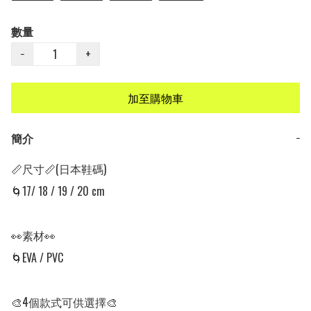
數量
−
+
加至購物車
簡介
−
📏尺寸📏(日本鞋碼)

🌀17/ 18 / 19 / 20 cm

👀素材👀

🌀EVA / PVC

🎨4個款式可供選擇🎨
