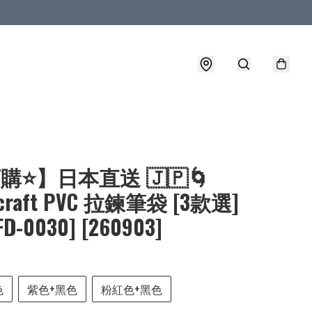
購⭐】日本直送 🇯🇵🌀
ecraft PVC 拉鍊筆袋 [3款選]
FD-0030] [260903]
色
紫色+黑色
粉紅色+黑色