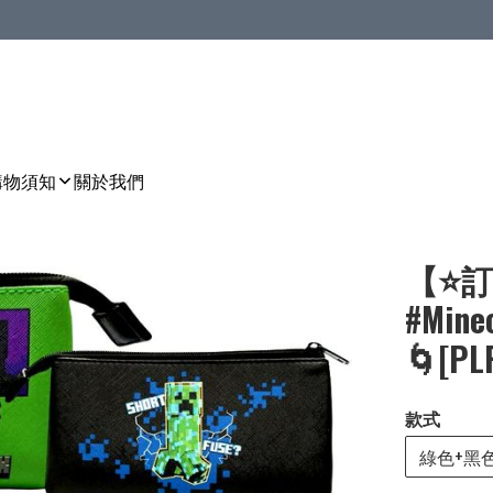
購物須知
關於我們
【⭐訂
#Min
🌀[PL
款式
綠色+黑