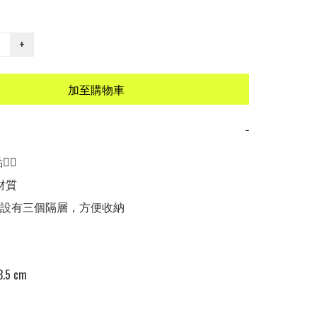
+
加至購物車
−
🏻

材質

部設有三個隔層，方便收納

.5 cm
