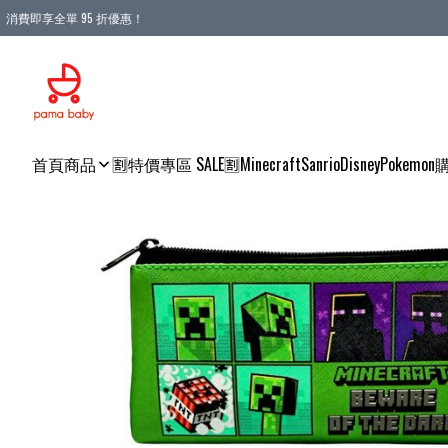
消費即享全單 95 折優惠！
購物滿 HKD 900.00即享免運費優惠！（適用於 本地送貨、本地取貨 )
首頁
商品
🈹特價專區 SALE🈹
Minecraft
Sanrio
Disney
Pokemon