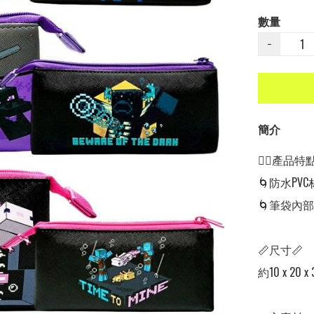
數量
−
簡介
👍🏻產品特點👍
🌀防水PVC
🌀筆袋內
📏尺寸📏

約10 x 20 x 3