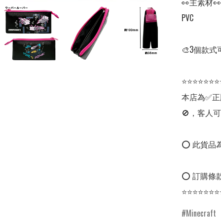
👀主素材👀

PVC

🎨3個款式
⭐⭐⭐⭐⭐⭐⭐
本店為✅正
🚫，客人可
⭕ 此貨品為
⭕ 訂購條款
⭐⭐⭐⭐⭐⭐⭐
Minecraft