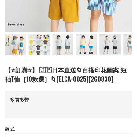
【⭐訂購⭐】 🇯🇵日本直送🌀百搭印花圖案 短
袖T恤［10款選］🌀[ELCA-0025][260830]
多買多慳
款式