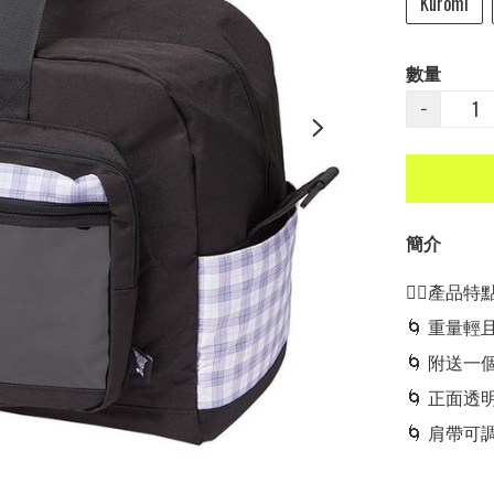
Kuromi
數量
−
簡介
👍🏻產品特點👍
🌀 重量
🌀 附送一
🌀 正面
🌀 肩帶可