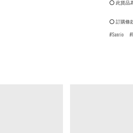
⭕ 此貨品為
⭕ 訂購條
Sanrio