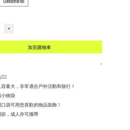
Cinnamoroll
+
加至購物車
−
🏻

輕且容量大，非常適合戶外活動和旅行！

個小物袋

透明口袋可用您喜歡的物品裝飾！

調節，成人亦可攜帶
