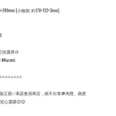
5×289mm [小物袋: 約178×122×3mm]

C

可供選擇🎨

 #Kuromi

⭐⭐⭐⭐⭐⭐⭐⭐

版正貨✅承諾會員商店，絕不出售🚫淘寶、偽貨
安心選購😊😊
