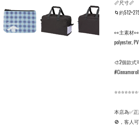
📏尺寸📏

🌀約512×27
👀主素材👀

polyester, PV
🎨2個款式
#Cinnamoroll
⭐⭐⭐⭐⭐⭐⭐
本店為✅正
🚫，客人可