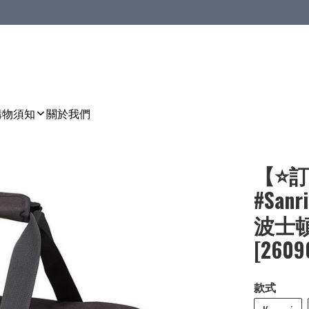
購物須知
關於我們
【⭐訂
#San
波士頓包
[2609
款式