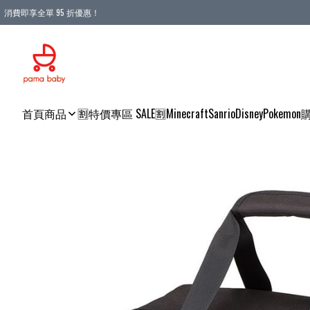
消費即享全單 95 折優惠！
購物滿 HKD 900.00即享免運費優惠！（適用於 本地送貨、本地取貨 )
首頁
商品
🈹特價專區 SALE🈹
Minecraft
Sanrio
Disney
Pokemon